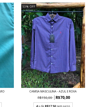
53
%
OFF
ARO
CAMISA MASCULINA - AZUL E ROXA
R$70,00
R$150,00
4
x de
R$17,50
sem juros