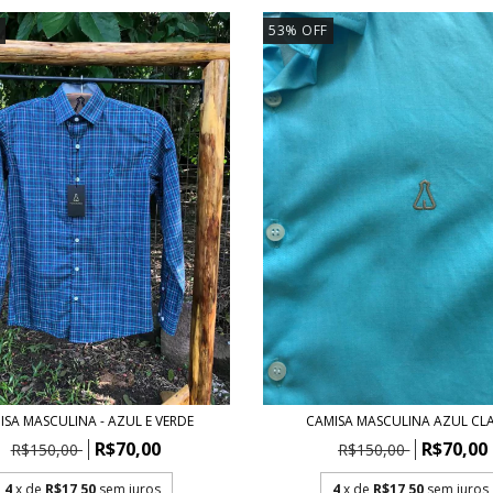
53
%
OFF
ISA MASCULINA - AZUL E VERDE
CAMISA MASCULINA AZUL CL
R$70,00
R$70,00
R$150,00
R$150,00
4
x de
R$17,50
sem juros
4
x de
R$17,50
sem juros