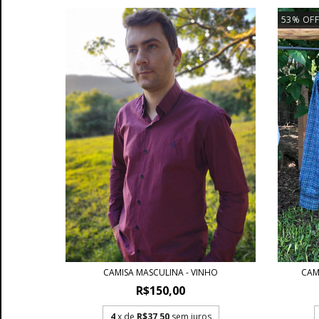
53
%
OFF
CAMISA MASCULINA - VINHO
CAM
R$150,00
4
x de
R$37,50
sem juros