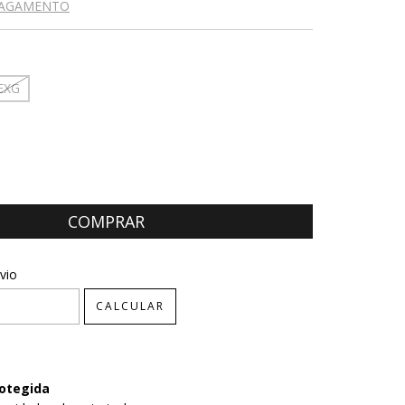
PAGAMENTO
EXG
CEP:
ALTERAR CEP
vio
CALCULAR
otegida