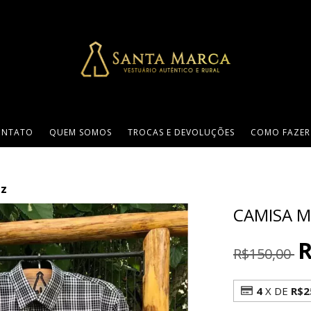
ONTATO
QUEM SOMOS
TROCAS E DEVOLUÇÕES
COMO FAZER
ez
CAMISA M
R
R$150,00
4
X DE
R$2